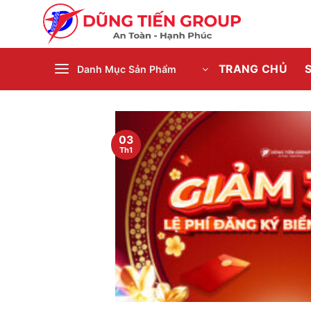
Bỏ
qua
nội
dung
TRANG CHỦ
Danh Mục Sản Phẩm
03
Th1