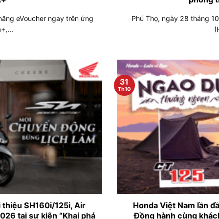
 năng eVoucher ngay trên ứng
Phú Thọ, ngày 28 tháng 1
,...
(
31
Th10
thiệu SH160i/125i, Air
Honda Việt Nam lần đầ
26 tại sự kiện “Khai phá
Đồng hành cùng khách