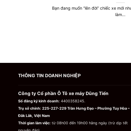
Bạn đang muốn “lên đời” chiếc xe mới n
làm...
THÔNG TIN DOANH NGHIỆP
Công ty Cổ phần Ô Tô xe máy Dũng Tiến
Số đăng ký kinh doanh:
4400358245.
Trụ sở chính:
225-227-229 Trần Hưng Đạo – Phường Tuy Hòa –
Đắk Lắk, Việt Nam
Thời gian làm việc:
từ 08h00 đến 19h00 hằng ngày (trừ dịp tết
nguyên đán)