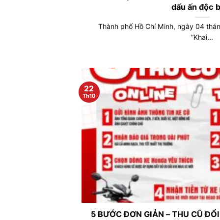
dấu ấn độc 
Thành phố Hồ Chí Minh, ngày 04 thán
“Khai...
22
Th10
5 BƯỚC ĐƠN GIẢN – THU CŨ ĐỔI 