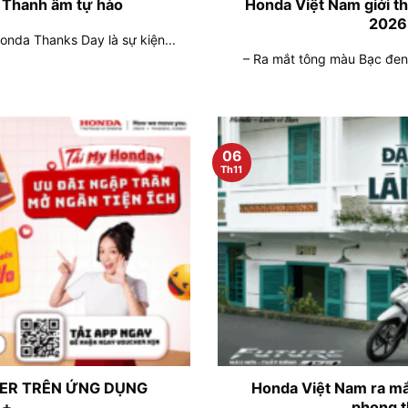
 Thanh âm tự hào
Honda Việt Nam giới th
2026 
nda Thanks Day là sự kiện...
– Ra mắt tông màu Bạc đen h
06
Th11
ER TRÊN ỨNG DỤNG
Honda Việt Nam ra mắ
A+
phong t