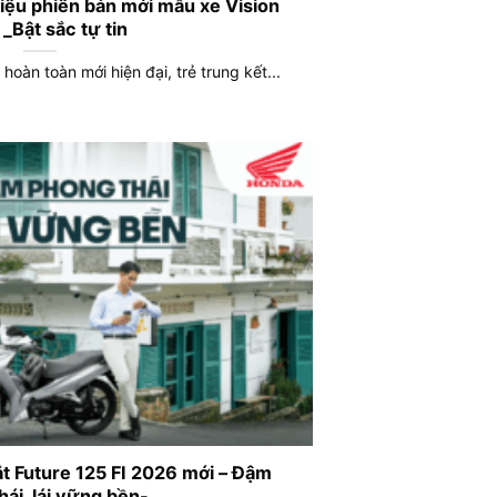
iệu phiên bản mới mẫu xe Vision
_Bật sắc tự tin
oàn toàn mới hiện đại, trẻ trung kết...
t Future 125 FI 2026 mới – Đậm
hái, lái vững bền-