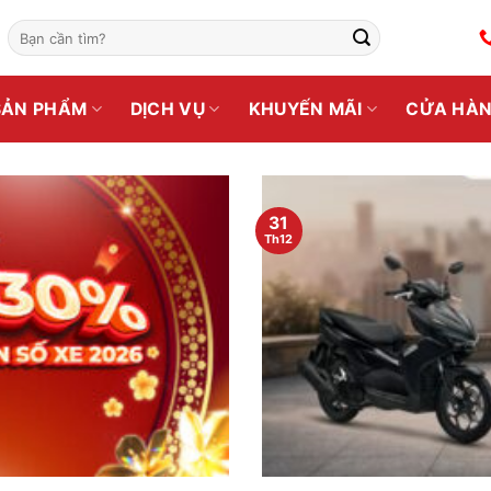
Tìm
kiếm:
SẢN PHẨM
DỊCH VỤ
KHUYẾN MÃI
CỬA HÀ
31
Th12