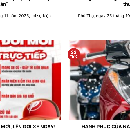
bản”
th
g 11 năm 2025, tại sự kiện
Phú Thọ, ngày 25 tháng 1
22
Th10
MỚI, LÊN ĐỜI XE NGAY!
HẠNH PHÚC CỦA NÀ