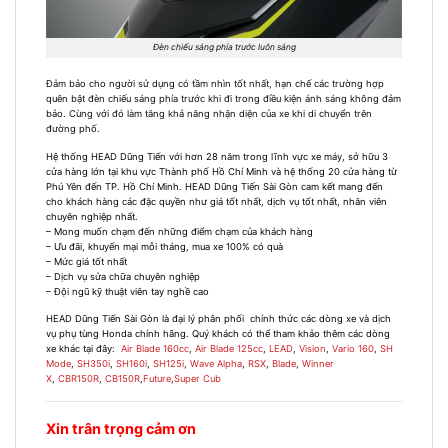
Đèn chiếu sáng phía trước luôn sáng
Đảm bảo cho người sử dụng có tầm nhìn tốt nhất, hạn chế các trường hợp
quên bật đèn chiếu sáng phía trước khi đi trong điều kiện ánh sáng không đảm
bảo. Cùng với đó làm tăng khả năng nhận diện của xe khi di chuyển trên
đường phố.
Hệ thống HEAD Dũng Tiến với hơn 28 năm trong lĩnh vực xe máy, sở hữu 3
cửa hàng lớn tại khu vực Thành phố Hồ Chí Minh và hệ thống 20 cửa hàng từ
Phú Yên đến TP. Hồ Chí Minh. HEAD Dũng Tiến Sài Gòn cam kết mang đến
cho khách hàng các đặc quyền như giá tốt nhất, dịch vụ tốt nhất, nhân viên
chuyên nghiệp nhất.
– Mong muốn chạm đến những điểm chạm của khách hàng
– Ưu đãi, khuyến mại mỗi tháng, mua xe 100% có quà
– Mức giá tốt nhất
– Dịch vụ sửa chữa chuyên nghiệp
– Đội ngũ kỹ thuật viên tay nghề cao
HEAD Dũng Tiến Sài Gòn là đại lý phân phối chính thức các dòng xe và dịch
vụ phụ tùng Honda chính hãng. Quý khách có thể tham khảo thêm các dòng
xe khác tại đây
:
Air Blade 160cc
,
Air Blade 125cc
,
LEAD
,
Vision
,
Vario 160
,
SH
Mode
,
SH350i
,
SH160i
,
SH125i
,
Wave Alpha
,
RSX
,
Blade
,
Winner
X
,
CBR150R
,
CB150R
,
Future
,
Super Cub
Xin trân trọng cảm ơn