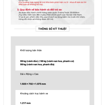
THÔNG SỐ KỸ THUẬT
Khối lượng bản thân
99 kg (vành đúc) /
98 kg (vành nan hoa, phanh cơ)
99 kg (vành nan hoa, phanh đĩa)
Dài x Rộng x Cao
1.920 x 702 x 1.075 mm
Khoảng cách trục bánh xe
1.217 mm