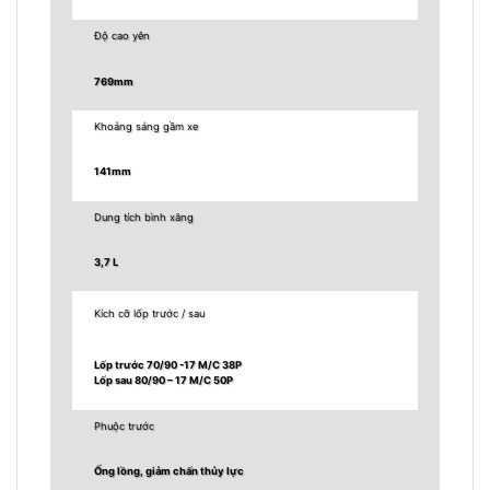
Độ cao yên
769mm
Khoảng sáng gầm xe
141mm
Dung tích bình xăng
3,7 L
Kích cỡ lốp trước / sau
Lốp trước 70/90 -17 M/C 38P
Lốp sau 80/90 – 17 M/C 50P
Phuộc trước
Ống lồng, giảm chấn thủy lực