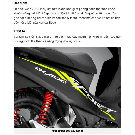
Đặc điểm
Honda Blade 2023 là sự kết hợp hoàn hảo giữa phong cách thể thao khỏe
khoắn cùng với thiết kế gọn gàng tiện lợi. Những đường nét vuốt nhọn đầy
góc cạnh không chỉ tôn lên vẻ sắc sảo & thanh thoát mà còn tạo ra nét cá tính
đầy riêng biệt của Honda Blade.
Thiết kế
Với tem xe mới, Blade mang một diện mạo đầy mạnh mẽ, khỏe khoắn, tạo nên
phong cách thể thao và năng động cho người lái.
Tem xe đột phá đầy tinh tế