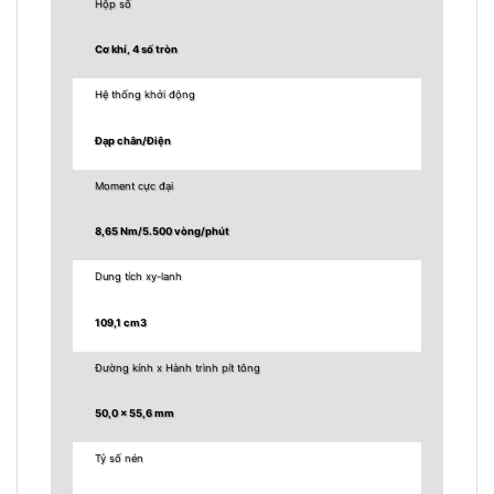
Hộp số
Cơ khí, 4 số tròn
Hệ thống khởi động
Đạp chân/Điện
Moment cực đại
8,65 Nm/5.500 vòng/phút
Dung tích xy-lanh
109,1 cm3
Đường kính x Hành trình pít tông
50,0 x 55,6 mm
Tỷ số nén