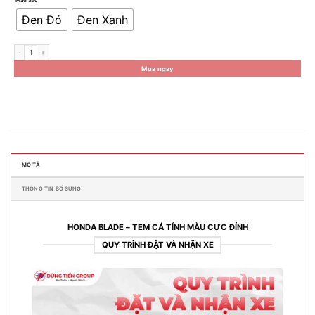
Màu Sắc
Đen Đỏ
Đen Xanh
Xe Máy Honda Blade 2023 - Phiên Bản Tiêu Chuẩn số lượng
Mua ngay
MÔ TẢ
THÔNG TIN BỔ SUNG
HONDA BLADE – TEM CÁ TÍNH MÀU CỰC ĐỈNH
QUY TRÌNH ĐẶT VÀ NHẬN XE