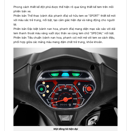
Phong cách thiết kế đột phá được thể hiện rõ qua từng thiết kế tem trên mỗi
phiên bản xe.
Phiên bản Thể thao (vành đúc phanh đĩa) sở hữu tem xe “SPORT” thiết kế mới
với màu sắc trẻ trung, nổi bật, tạo cảm giác hiện đại và năng động cho người
lái.
Phiên bản Đặc biệt (vành nan hoa, phanh đĩa) mang diện mạo sắc sảo với dải
tem thanh thoát màu vàng vuốt dọc thân xe cùng tem chữ “SPECIAL” nổi bật.
Phiên bản Tiêu chuẩn (vành nan hoa, phanh cơ) mới mẻ với tem xe cách điệu,
phối hợp giữa các mảng màu mang đậm chất trẻ trung, khỏe khoắn.
Mặt đồng hồ hiện đại