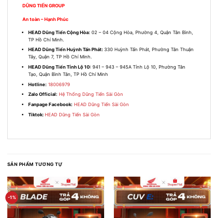
DŨNG TIẾN GROUP
An toàn – Hạnh Phúc
HEAD Dũng Tiến Cộng Hòa:
02 – 04 Cộng Hòa, Phường 4, Quận Tân Bình,
TP Hồ Chí Minh.
HEAD Dũng Tiến Huỳnh Tấn Phát:
330 Huỳnh Tấn Phát, Phường Tân Thuận
Tây, Quận 7, TP Hồ Chí Minh.
HEAD Dũng Tiến Tỉnh Lộ 10:
941 – 943 – 945A Tỉnh Lộ 10, Phường Tân
Tạo, Quận Bình Tân, TP Hồ Chí Minh
Hotline:
18006979
Zalo Official:
Hệ Thống Dũng Tiến Sài Gòn
Fanpage Facebook:
HEAD Dũng Tiến Sài Gòn
Tiktok:
HEAD Dũng Tiến Sài Gòn
SẢN PHẨM TƯƠNG TỰ
-1%