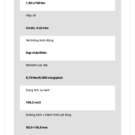
1,56 L/100 km
Hộp số
Cơ khí, 4 số tròn
Hệ thống khởi động
Đạp chân/Điện
Moment cực đại
8,70 Nm/6.000 vòng/phút
Dung tích xy-lanh
109,2 cm3
Đường kính x Hành trình pít tông
50,0 x 55,6 mm