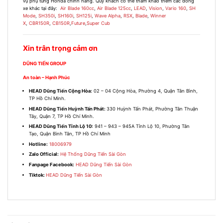
vụ phụ tùng Honda chính hãng. Quý khách có thể tham khảo thêm các dòng
xe khác tại đây
:
Air Blade 160cc
,
Air Blade 125cc
,
LEAD
,
Vision
,
Vario 160
,
SH
Mode
,
SH350i
,
SH160i
,
SH125i
,
Wave Alpha
,
RSX
,
Blade
,
Winner
X
,
CBR150R
,
CB150R
,
Future
,
Super Cub
Xin trân trọng cảm ơn
DŨNG TIẾN GROUP
An toàn – Hạnh Phúc
HEAD Dũng Tiến Cộng Hòa:
02 – 04 Cộng Hòa, Phường 4, Quận Tân Bình,
TP Hồ Chí Minh.
HEAD Dũng Tiến Huỳnh Tấn Phát:
330 Huỳnh Tấn Phát, Phường Tân Thuận
Tây, Quận 7, TP Hồ Chí Minh.
HEAD Dũng Tiến Tỉnh Lộ 10:
941 – 943 – 945A Tỉnh Lộ 10, Phường Tân
Tạo, Quận Bình Tân, TP Hồ Chí Minh
Hotline:
18006979
Zalo Official:
Hệ Thống Dũng Tiến Sài Gòn
Fanpage Facebook:
HEAD Dũng Tiến Sài Gòn
Tiktok:
HEAD Dũng Tiến Sài Gòn