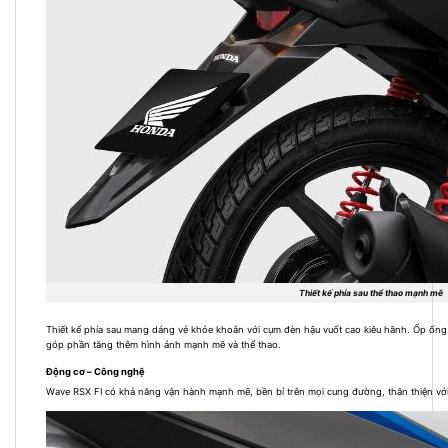
Thiết kế phía sau thể thao mạnh mẽ
Thiết kế phía sau mang dáng vẻ khỏe khoắn với cụm đèn hậu vuốt cao kiêu hãnh. Ốp ống
góp phần tăng thêm hình ảnh mạnh mẽ và thể thao.
Động cơ – Công nghệ
Wave RSX FI có khả năng vận hành mạnh mẽ, bền bỉ trên mọi cung đường, thân thiện với mô