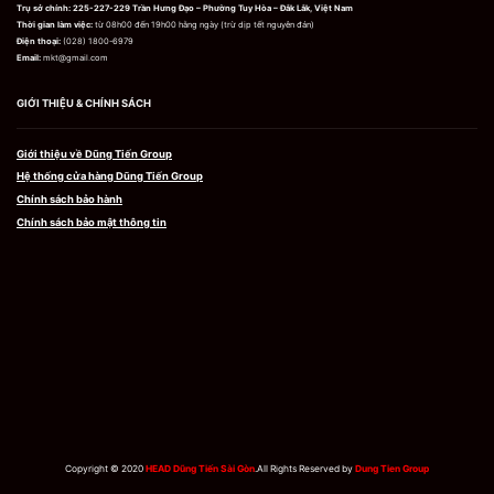
Trụ sở chính:
225-227-229 Trần Hưng Đạo – Phường Tuy Hòa – Đắk Lắk, Việt Nam
được
được
chọn
chọn
Thời gian làm việc:
từ 08h00 đến 19h00 hằng ngày (trừ dịp tết nguyên đán)
trên
trên
Điện thoại:
(028) 1800-6979
trang
trang
Email:
mkt@gmail.com
sản
sản
phẩm
phẩm
GIỚI THIỆU & CHÍNH SÁCH
Giới thiệu về Dũng Tiến Group
Hệ thống cửa hàng Dũng Tiến Group
Chính sách bảo hành
Chính sách bảo mật thông tin
Copyright © 2020
HEAD Dũng Tiến Sài Gòn
.All Rights Reserved by
Dung Tien Group