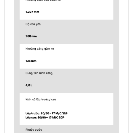
1.227 mm
Độ cao yên
760 mm
Khoảng sáng gầm xe
135 mm
Dung tích bình xăng
4,0 L
Kích cỡ lốp trước / sau
Lốp trước: 70/90 – 17 M/C 38P
Lốp sau: 80/90 – 17 M/C 50P
Phuộc trước