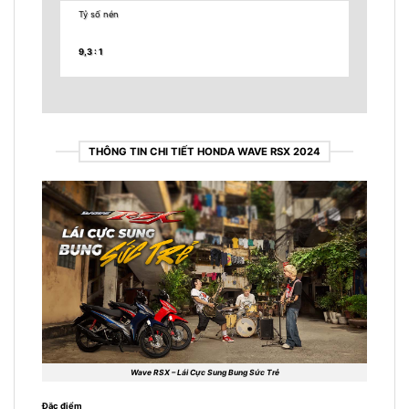
Tỷ số nén
9,3 : 1
THÔNG TIN CHI TIẾT HONDA WAVE RSX 2024
Wave RSX – Lái Cực Sung Bung Sức Trẻ
Đặc điểm