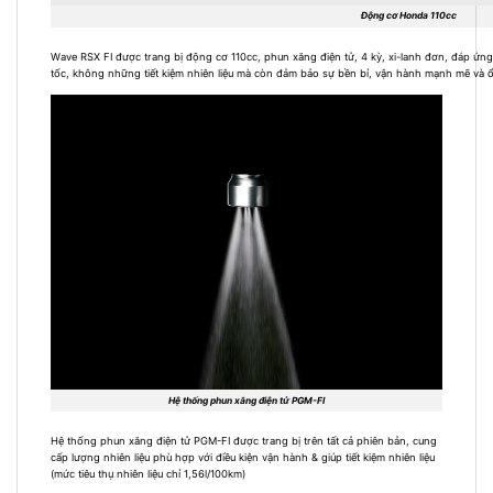
Động cơ Honda 110cc
Wave RSX FI được trang bị động cơ 110cc, phun xăng điện tử, 4 kỳ, xi-lanh đơn, đáp ứng 
tốc, không những tiết kiệm nhiên liệu mà còn đảm bảo sự bền bỉ, vận hành mạnh mẽ và 
Hệ thống phun xăng điện tử PGM-FI
Hệ thống phun xăng điện tử PGM-FI được trang bị trên tất cả phiên bản, cung
cấp lượng nhiên liệu phù hợp với điều kiện vận hành & giúp tiết kiệm nhiên liệu
(mức tiêu thụ nhiên liệu chỉ 1,56l/100km)