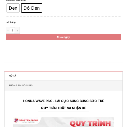
: Đỏ Đen
Màu Sắc
Đen
Đỏ Đen
Hết hàng
Xe Máy Honda Wave RSX 2024 - Phiên Bản Tiêu Chuẩn số lượng
Mua ngay
MÔ TẢ
THÔNG TIN BỔ SUNG
HONDA WAVE RSX – LÁI CỰC SUNG BUNG SỨC TRẺ
QUY TRÌNH ĐẶT VÀ NHẬN XE