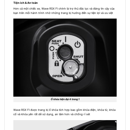
Tiện ích & An toàn
Hơn cả một chiếc xe, Wave RSX FI chính là trợ thủ đắc lực và đáng tin cậy của
bạn trên mỗi hành trình nhờ những trang bị hướng đến sự tiện lợi và ưu việt
Ổ khóa hiện đại 4 trong 1
Wave RSX FI được trang bị ổ khóa tích hợp bao gồm khóa điện, khóa từ, khóa
cổ và khóa yên rất dễ sử dụng, an tâm hơn và chống rỉ sét