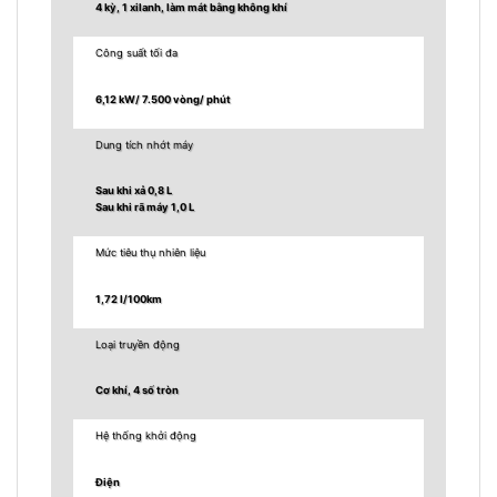
4 kỳ, 1 xilanh, làm mát bằng không khí
Công suất tối đa
6,12 kW/ 7.500 vòng/ phút
Dung tích nhớt máy
Sau khi xả 0,8 L
Sau khi rã máy 1,0 L
Mức tiêu thụ nhiên liệu
1,72 l/100km
Loại truyền động
Cơ khí, 4 số tròn
Hệ thống khởi động
Điện