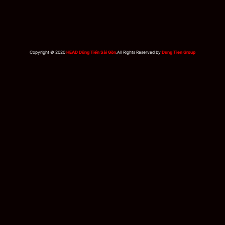
Copyright © 2020
HEAD Dũng Tiến Sài Gòn
.All Rights Reserved by
Dung Tien Group