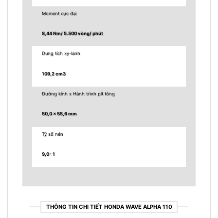
Moment cực đại
8,44 Nm/ 5.500 vòng/ phút
Dung tích xy-lanh
109,2 cm3
Đường kính x Hành trình pít tông
50,0 x 55,6 mm
Tỷ số nén
9,0 : 1
THÔNG TIN CHI TIẾT HONDA WAVE ALPHA 110