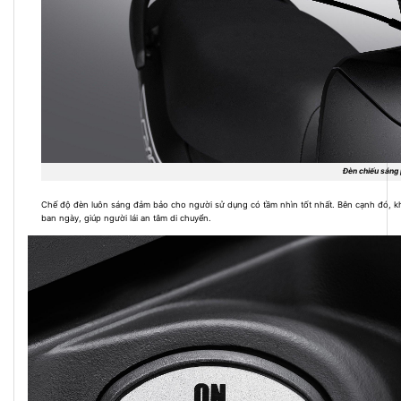
Đèn chiếu sáng 
Chế độ đèn luôn sáng đảm bảo cho người sử dụng có tầm nhìn tốt nhất. Bên cạnh đó, kh
ban ngày, giúp người lái an tâm di chuyển.