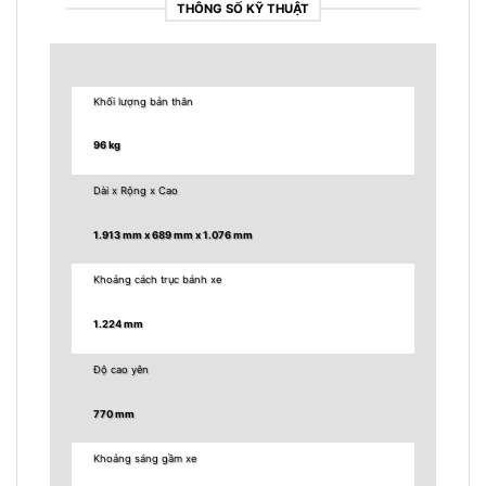
THÔNG SỐ KỸ THUẬT
Khối lượng bản thân
96 kg
Dài x Rộng x Cao
1.913 mm x 689 mm x 1.076 mm
Khoảng cách trục bánh xe
1.224 mm
Độ cao yên
770 mm
Khoảng sáng gầm xe