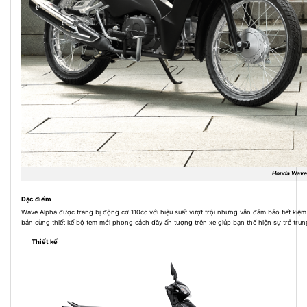
Honda Wave 
Đặc điểm
Wave Alpha được trang bị động cơ 110cc với hiệu suất vượt trội nhưng vẫn đảm bảo tiết kiệm n
bản cùng thiết kế bộ tem mới phong cách đầy ấn tượng trên xe giúp bạn thể hiện sự trẻ trun
Thiết kế