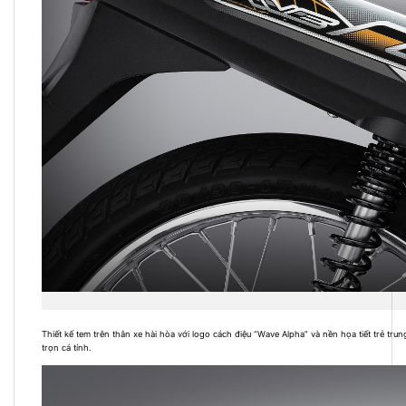
Thiết kế tem trên thân xe hài hòa với logo cách điệu “Wave Alpha” và nền họa tiết trẻ tr
trọn cá tính.