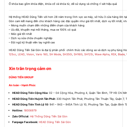
Ổ khóa bao gồm khóa điện, khóa cổ và khóa từ, dễ sử dụng và chống rỉ sét hiệu quả
Hệ thống HEAD Dũng Tiến với hơn 28 năm trong lĩnh vực xe máy, sở hữu 3 cửa hàng lớn tạ
Gòn cam kết mang đến cho khách hàng các đặc quyền như giá tốt nhất, dịch vụ tốt nhất, nh
– Mong muốn chạm đến những điểm chạm của khách hàng
– Ưu đãi, khuyến mại mỗi tháng, mua xe 100% có quà
– Mức giá tốt nhất
– Dịch vụ sửa chữa chuyên nghiệp
– Đội ngũ kỹ thuật viên tay nghề cao
HEAD Dũng Tiến Sài Gòn là đại lý phân phối chính thức các dòng xe và dịch vụ phụ tùng H
125cc
,
LEAD
,
Vision
,
Vario 160
,
SH Mode
,
SH350i
,
SH160i
,
SH125i
,
Wave Alpha
,
RSX
,
Blade
,
Xin trân trọng cảm ơn
DŨNG TIẾN GROUP
An toàn – Hạnh Phúc
HEAD Dũng Tiến Cộng Hòa:
02 – 04 Cộng Hòa, Phường 4, Quận Tân Bình, TP Hồ Chí Mi
HEAD Dũng Tiến Huỳnh Tấn Phát:
330 Huỳnh Tấn Phát, Phường Tân Thuận Tây, Quận 7, 
HEAD Dũng Tiến Tỉnh Lộ 10:
941 – 943 – 945A Tỉnh Lộ 10, Phường Tân Tạo, Quận Bình T
Hotline:
18006979
Zalo Official:
Hệ Thống Dũng Tiến Sài Gòn
Fanpage Facebook:
HEAD Dũng Tiến Sài Gòn