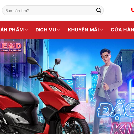
Tìm
kiếm:
SẢN PHẨM
DỊCH VỤ
KHUYẾN MÃI
CỬA HÀ