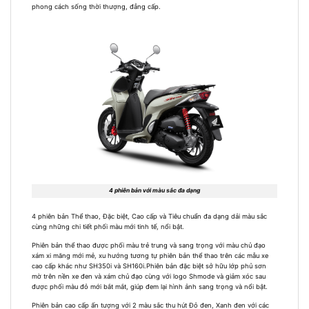
phong cách sống thời thượng, đẳng cấp.
4 phiên bản với màu sắc đa dạng
4 phiên bản Thể thao, Đặc biệt, Cao cấp và Tiêu chuẩn đa dạng dải màu sắc
cùng những chi tiết phối màu mới tinh tế, nổi bật.
Phiên bản thể thao được phối màu trẻ trung và sang trọng với màu chủ đạo
xám xi măng mới mẻ, xu hướng tương tự phiên bản thể thao trên các mẫu xe
cao cấp khác như SH350i và SH160i.Phiên bản đặc biệt sở hữu lớp phủ sơn
mờ trên nền xe đen và xám chủ đạo cùng với logo Shmode và giảm xóc sau
được phối màu đỏ mới bắt mắt, giúp đem lại hình ảnh sang trọng và nổi bật.
Phiên bản cao cấp ấn tượng với 2 màu sắc thu hút Đỏ đen, Xanh đen với các