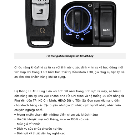
Hệ thống khóa thông minh Smart Key
Chức năng khóa/mở xe từ xa với tính năng xác định vị trí xe và báo động mới
tích hợp chỉ trong 1 nút bấm trên thiết bị điều khiển FOB, gia tăng sự tiện lợi và
an tâm cho khách hàng khi sử dụng.
Hệ thống HEAD Dũng Tiến với hơn 28 năm trong lĩnh vực xe máy, sở hữu 3
cửa hàng lớn tại khu vực Thành phố Hồ Chí Minh và hệ thống 20 cửa hàng từ
Phú Yên đến TP. Hồ Chí Minh. HEAD Dũng Tiến Sài Gòn cam kết mang đến
cho khách hàng các đặc quyền như giá tốt nhất, dịch vụ tốt nhất, nhân viên
chuyên nghiệp nhất.
– Mong muốn chạm đến những điểm chạm của khách hàng
– Ưu đãi, khuyến mại mỗi tháng, mua xe 100% có quà
– Mức giá tốt nhất
– Dịch vụ sửa chữa chuyên nghiệp
– Đội ngũ kỹ thuật viên tay nghề cao