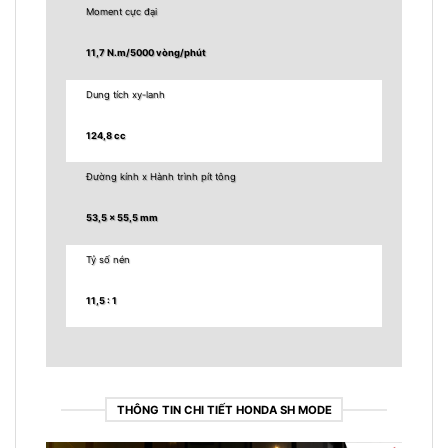
Moment cực đại
11,7 N.m/5000 vòng/phút
Dung tích xy-lanh
124,8 cc
Đường kính x Hành trình pít tông
53,5 x 55,5 mm
Tỷ số nén
11,5 : 1
THÔNG TIN CHI TIẾT HONDA SH MODE