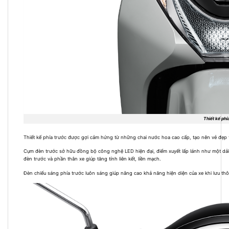
Thiết kế phía
Thiết kế phía trước được gợi cảm hứng từ những chai nước hoa cao cấp, tạo nên vẻ đẹp 
Cụm đèn trước sở hữu đồng bộ công nghệ LED hiện đại, điểm xuyết lấp lánh như một dải
đèn trước và phần thân xe giúp tăng tính liên kết, liền mạch.
Đèn chiếu sáng phía trước luôn sáng giúp nâng cao khả năng hiện diện của xe khi lưu t