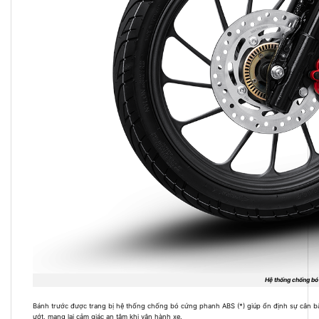
Hệ thống chống bó
Bánh trước được trang bị hệ thống chống bó cứng phanh ABS (*) giúp ổn định sự cân bằn
ướt, mang lại cảm giác an tâm khi vận hành xe.