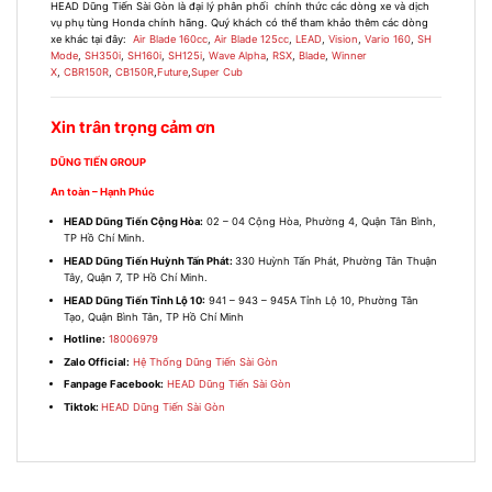
HEAD Dũng Tiến Sài Gòn là đại lý phân phối chính thức các dòng xe và dịch
vụ phụ tùng Honda chính hãng. Quý khách có thể tham khảo thêm các dòng
xe khác tại đây
:
Air Blade 160cc
,
Air Blade 125cc
,
LEAD
,
Vision
,
Vario 160
,
SH
Mode
,
SH350i
,
SH160i
,
SH125i
,
Wave Alpha
,
RSX
,
Blade
,
Winner
X
,
CBR150R
,
CB150R
,
Future
,
Super Cub
Xin trân trọng cảm ơn
DŨNG TIẾN GROUP
An toàn – Hạnh Phúc
HEAD Dũng Tiến Cộng Hòa:
02 – 04 Cộng Hòa, Phường 4, Quận Tân Bình,
TP Hồ Chí Minh.
HEAD Dũng Tiến Huỳnh Tấn Phát:
330 Huỳnh Tấn Phát, Phường Tân Thuận
Tây, Quận 7, TP Hồ Chí Minh.
HEAD Dũng Tiến Tỉnh Lộ 10:
941 – 943 – 945A Tỉnh Lộ 10, Phường Tân
Tạo, Quận Bình Tân, TP Hồ Chí Minh
Hotline:
18006979
Zalo Official:
Hệ Thống Dũng Tiến Sài Gòn
Fanpage Facebook:
HEAD Dũng Tiến Sài Gòn
Tiktok:
HEAD Dũng Tiến Sài Gòn