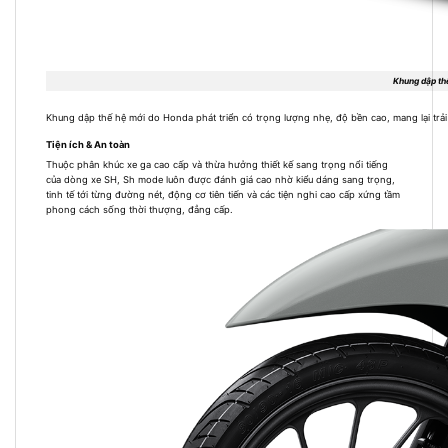
Khung dập th
Khung dập thế hệ mới do Honda phát triển có trọng lượng nhẹ, độ bền cao, mang lại trải 
Tiện ích & An toàn
Thuộc phân khúc xe ga cao cấp và thừa hưởng thiết kế sang trọng nổi tiếng
của dòng xe SH, Sh mode luôn được đánh giá cao nhờ kiểu dáng sang trọng,
tinh tế tới từng đường nét, động cơ tiên tiến và các tiện nghi cao cấp xứng tầm
phong cách sống thời thượng, đẳng cấp.