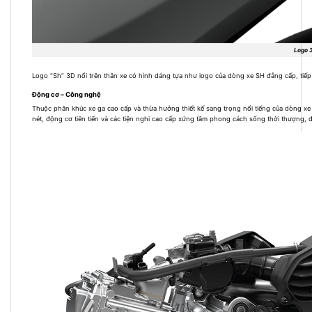
Logo 3
Logo “Sh” 3D nổi trên thân xe có hình dáng tựa như logo của dòng xe SH đẳng cấp, tiếp nố
Động cơ – Công nghệ
Thuộc phân khúc xe ga cao cấp và thừa hưởng thiết kế sang trọng nổi tiếng của dòng xe
nét, động cơ tiên tiến và các tiện nghi cao cấp xứng tầm phong cách sống thời thượng, 