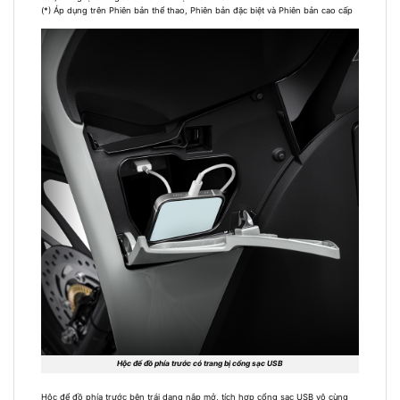
(*) Áp dụng trên Phiên bản thể thao, Phiên bản đặc biệt và Phiên bản cao cấp
Hộc để đồ phía trước có trang bị cổng sạc USB
Hộc để đồ phía trước bên trái dạng nắp mở, tích hợp cổng sạc USB vô cùng