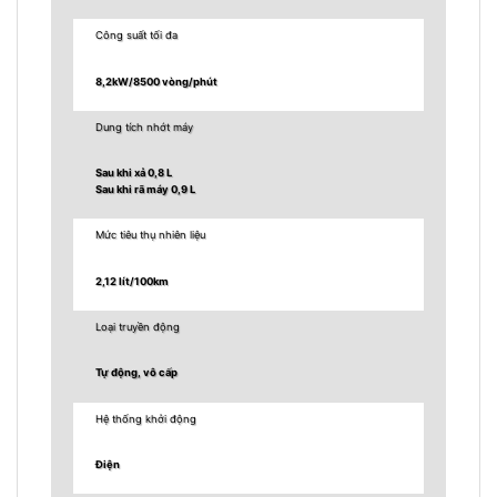
Công suất tối đa
8,2kW/8500 vòng/phút
Dung tích nhớt máy
Sau khi xả 0,8 L
Sau khi rã máy 0,9 L
Mức tiêu thụ nhiên liệu
2,12 lít/100km
Loại truyền động
Tự động, vô cấp
Hệ thống khởi động
Điện