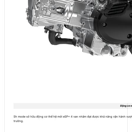
Động cơ 
Sh mode sở hữu động cơ thế hệ mới eSP+ 4 van nhằm đạt được khả năng vận hành vượt trội
trường.