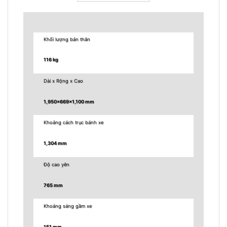
Khối lượng bản thân
116 kg
Dài x Rộng x Cao
1,950x669x1,100 mm
Khoảng cách trục bánh xe
1,304 mm
Độ cao yên
765 mm
Khoảng sáng gầm xe
151 mm