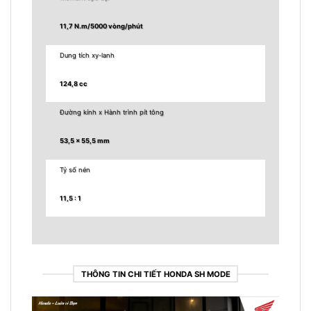
11,7 N.m/5000 vòng/phút
Dung tích xy-lanh
124,8 cc
Đường kính x Hành trình pít tông
53,5 x 55,5 mm
Tỷ số nén
11,5 : 1
THÔNG TIN CHI TIẾT HONDA SH MODE