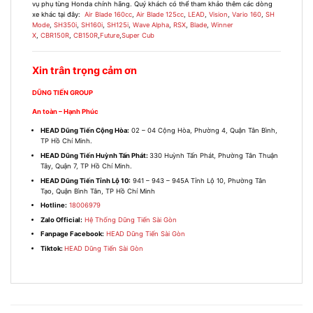
vụ phụ tùng Honda chính hãng. Quý khách có thể tham khảo thêm các dòng
xe khác tại đây
:
Air Blade 160cc
,
Air Blade 125cc
,
LEAD
,
Vision
,
Vario 160
,
SH
Mode
,
SH350i
,
SH160i
,
SH125i
,
Wave Alpha
,
RSX
,
Blade
,
Winner
X
,
CBR150R
,
CB150R
,
Future
,
Super Cub
Xin trân trọng cảm ơn
DŨNG TIẾN GROUP
An toàn – Hạnh Phúc
HEAD Dũng Tiến Cộng Hòa:
02 – 04 Cộng Hòa, Phường 4, Quận Tân Bình,
TP Hồ Chí Minh.
HEAD Dũng Tiến Huỳnh Tấn Phát:
330 Huỳnh Tấn Phát, Phường Tân Thuận
Tây, Quận 7, TP Hồ Chí Minh.
HEAD Dũng Tiến Tỉnh Lộ 10:
941 – 943 – 945A Tỉnh Lộ 10, Phường Tân
Tạo, Quận Bình Tân, TP Hồ Chí Minh
Hotline:
18006979
Zalo Official:
Hệ Thống Dũng Tiến Sài Gòn
Fanpage Facebook:
HEAD Dũng Tiến Sài Gòn
Tiktok:
HEAD Dũng Tiến Sài Gòn