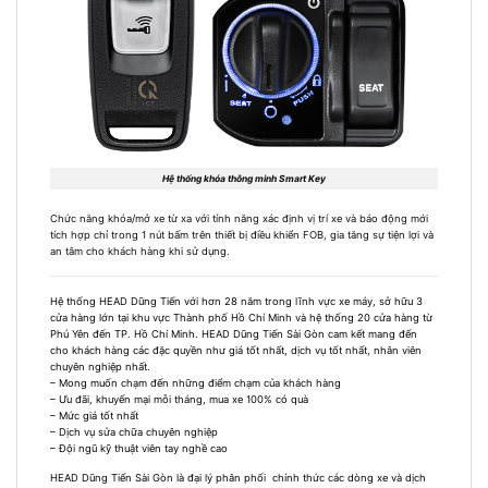
Hệ thống khóa thông minh Smart Key
Chức năng khóa/mở xe từ xa với tính năng xác định vị trí xe và báo động mới
tích hợp chỉ trong 1 nút bấm trên thiết bị điều khiển FOB, gia tăng sự tiện lợi và
an tâm cho khách hàng khi sử dụng.
Hệ thống HEAD Dũng Tiến với hơn 28 năm trong lĩnh vực xe máy, sở hữu 3
cửa hàng lớn tại khu vực Thành phố Hồ Chí Minh và hệ thống 20 cửa hàng từ
Phú Yên đến TP. Hồ Chí Minh. HEAD Dũng Tiến Sài Gòn cam kết mang đến
cho khách hàng các đặc quyền như giá tốt nhất, dịch vụ tốt nhất, nhân viên
chuyên nghiệp nhất.
– Mong muốn chạm đến những điểm chạm của khách hàng
– Ưu đãi, khuyến mại mỗi tháng, mua xe 100% có quà
– Mức giá tốt nhất
– Dịch vụ sửa chữa chuyên nghiệp
– Đội ngũ kỹ thuật viên tay nghề cao
HEAD Dũng Tiến Sài Gòn là đại lý phân phối chính thức các dòng xe và dịch