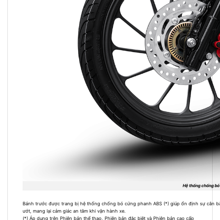
Hệ thống chống bó
Bánh trước được trang bị hệ thống chống bó cứng phanh ABS (*) giúp ổn định sự cân bằn
ướt, mang lại cảm giác an tâm khi vận hành xe.
(*) Áp dụng trên Phiên bản thể thao, Phiên bản đặc biệt và Phiên bản cao cấp