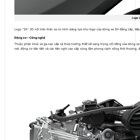
Logo 3
Logo “Sh” 3D nổi trên thân xe có hình dáng tựa như logo của dòng xe SH đẳng cấp, tiếp nố
Động cơ – Công nghệ
Thuộc phân khúc xe ga cao cấp và thừa hưởng thiết kế sang trọng nổi tiếng của dòng xe
nét, động cơ tiên tiến và các tiện nghi cao cấp xứng tầm phong cách sống thời thượng, 