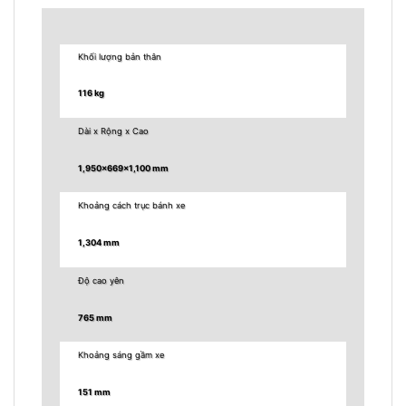
Khối lượng bản thân
116 kg
Dài x Rộng x Cao
1,950x669x1,100 mm
Khoảng cách trục bánh xe
1,304 mm
Độ cao yên
765 mm
Khoảng sáng gầm xe
151 mm