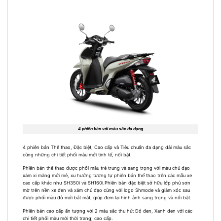
4 phiên bản với màu sắc đa dạng
4 phiên bản Thể thao, Đặc biệt, Cao cấp và Tiêu chuẩn đa dạng dải màu sắc
cùng những chi tiết phối màu mới tinh tế, nổi bật.
Phiên bản thể thao được phối màu trẻ trung và sang trọng với màu chủ đạo
xám xi măng mới mẻ, xu hướng tương tự phiên bản thể thao trên các mẫu xe
cao cấp khác như SH350i và SH160i.Phiên bản đặc biệt sở hữu lớp phủ sơn
mờ trên nền xe đen và xám chủ đạo cùng với logo Shmode và giảm xóc sau
được phối màu đỏ mới bắt mắt, giúp đem lại hình ảnh sang trọng và nổi bật.
Phiên bản cao cấp ấn tượng với 2 màu sắc thu hút Đỏ đen, Xanh đen với các
chi tiết phối màu mới thời trang, cao cấp.