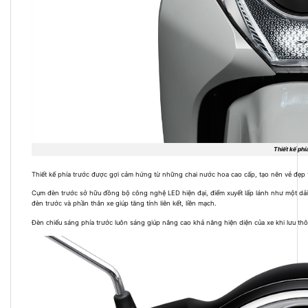
Thiết kế phía
Thiết kế phía trước được gợi cảm hứng từ những chai nước hoa cao cấp, tạo nên vẻ đẹp 
Cụm đèn trước sở hữu đồng bộ công nghệ LED hiện đại, điểm xuyết lấp lánh như một dải
đèn trước và phần thân xe giúp tăng tính liên kết, liền mạch.
Đèn chiếu sáng phía trước luôn sáng giúp nâng cao khả năng hiện diện của xe khi lưu t