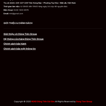
được
được
Trụ sở chính:
225-227-229 Trần Hưng Đạo – Phường Tuy Hòa – Đắk Lắk, Việt Nam
chọn
chọn
Thời gian làm việc:
từ 08h00 đến 19h00 hằng ngày (trừ dịp tết nguyên đán)
trên
trên
trang
trang
Điện thoại:
(028) 1800-6979
sản
sản
Email:
mkt@gmail.com
phẩm
phẩm
GIỚI THIỆU & CHÍNH SÁCH
Giới thiệu về Dũng Tiến Group
Hệ thống cửa hàng Dũng Tiến Group
Chính sách bảo hành
Chính sách bảo mật thông tin
Copyright © 2020
HEAD Dũng Tiến Sài Gòn
.All Rights Reserved by
Dung Tien Group