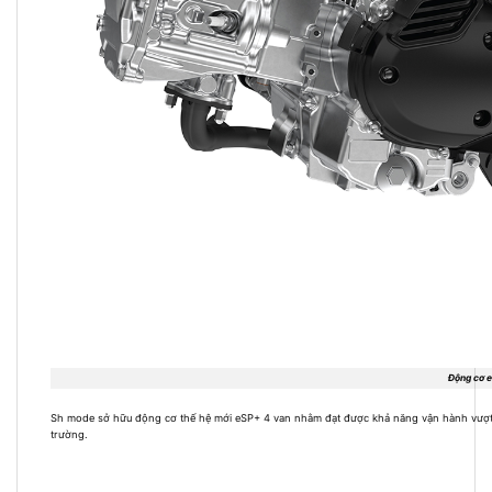
Động cơ 
Sh mode sở hữu động cơ thế hệ mới eSP+ 4 van nhằm đạt được khả năng vận hành vượt trội
trường.