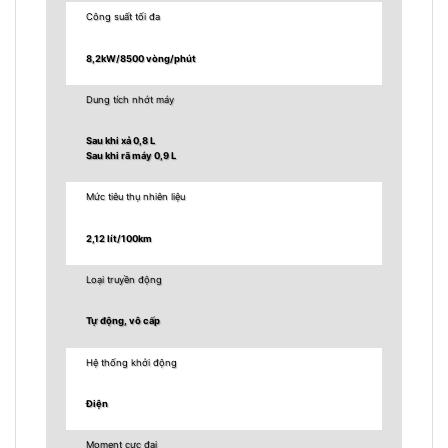
Công suất tối đa
8,2kW/8500 vòng/phút
Dung tích nhớt máy
Sau khi xả 0,8 L
Sau khi rã máy 0,9 L
Mức tiêu thụ nhiên liệu
2,12 lít/100km
Loại truyền động
Tự động, vô cấp
Hệ thống khởi động
Điện
Moment cực đại