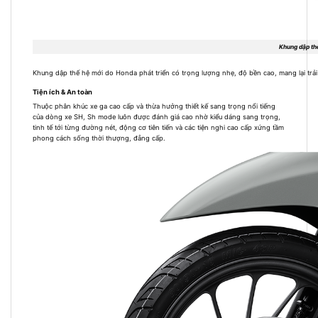
Khung dập th
Khung dập thế hệ mới do Honda phát triển có trọng lượng nhẹ, độ bền cao, mang lại trải 
Tiện ích & An toàn
Thuộc phân khúc xe ga cao cấp và thừa hưởng thiết kế sang trọng nổi tiếng
của dòng xe SH, Sh mode luôn được đánh giá cao nhờ kiểu dáng sang trọng,
tinh tế tới từng đường nét, động cơ tiên tiến và các tiện nghi cao cấp xứng tầm
phong cách sống thời thượng, đẳng cấp.