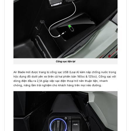
Cổng sạc tiện lợi
Air Blade mới được trang bị cổng sạc USB (Loại A) kèm nắp chống nước trong
hộc đựng đồ dưới yên xe (trên cả hai phiên bản 160cc & 125cc). Cổng sạc với
dòng điện đầu ra 2,1A giúp việc sạc điện thoại trở nên thuận tiện, nhanh
chóng, nâng tầm trải nghiệm cho khách hàng trên mọi nẻo đường.