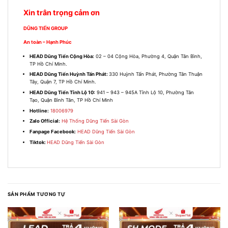
Xin trân trọng cảm ơn
DŨNG TIẾN GROUP
An toàn – Hạnh Phúc
HEAD Dũng Tiến Cộng Hòa:
02 – 04 Cộng Hòa, Phường 4, Quận Tân Bình,
TP Hồ Chí Minh.
HEAD Dũng Tiến Huỳnh Tấn Phát:
330 Huỳnh Tấn Phát, Phường Tân Thuận
Tây, Quận 7, TP Hồ Chí Minh.
HEAD Dũng Tiến Tỉnh Lộ 10:
941 – 943 – 945A Tỉnh Lộ 10, Phường Tân
Tạo, Quận Bình Tân, TP Hồ Chí Minh
Hotline:
18006979
Zalo Official:
Hệ Thống Dũng Tiến Sài Gòn
Fanpage Facebook:
HEAD Dũng Tiến Sài Gòn
Tiktok:
HEAD Dũng Tiến Sài Gòn
SẢN PHẨM TƯƠNG TỰ