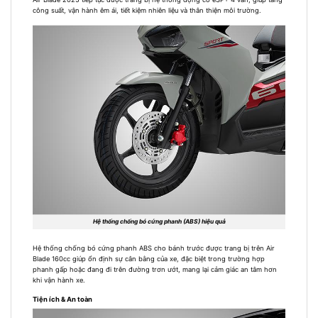
công suất, vận hành êm ái, tiết kiệm nhiên liệu và thân thiện môi trường.
Hệ thống chống bó cứng phanh (ABS) hiệu quả
Hệ thống chống bó cứng phanh ABS cho bánh trước được trang bị trên Air
Blade 160cc giúp ổn định sự cân bằng của xe, đặc biệt trong trường hợp
phanh gấp hoặc đang đi trên đường trơn ướt, mang lại cảm giác an tâm hơn
khi vận hành xe.
Tiện ích & An toàn