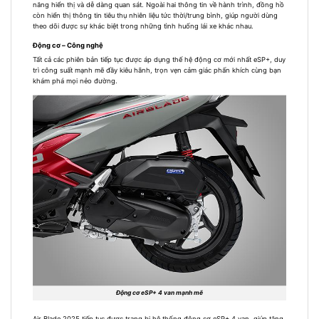
năng hiển thị và dễ dàng quan sát. Ngoài hai thông tin về hành trình, đồng hồ
còn hiển thị thông tin tiêu thụ nhiên liệu tức thời/trung bình, giúp người dùng
theo dõi được sự khác biệt trong những tình huống lái xe khác nhau.
Động cơ – Công nghệ
Tất cả các phiên bản tiếp tục được áp dụng thế hệ động cơ mới nhất eSP+, duy
trì công suất mạnh mẽ đầy kiêu hãnh, trọn vẹn cảm giác phấn khích cùng bạn
khám phá mọi nẻo đường.
Động cơ eSP+ 4 van mạnh mẽ
Air Blade 2025 tiếp tục được trang bị hệ thống động cơ eSP+ 4 van, giúp tăng