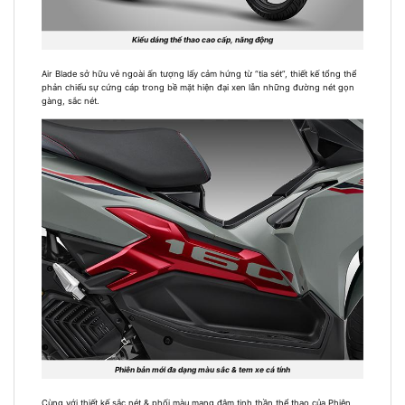
Kiểu dáng thể thao cao cấp, năng động
Air Blade sở hữu vẻ ngoài ấn tượng lấy cảm hứng từ “tia sét”, thiết kế tổng thể
phản chiếu sự cứng cáp trong bề mặt hiện đại xen lẫn những đường nét gọn
gàng, sắc nét.
Phiên bản mới đa dạng màu sắc & tem xe cá tính
Cùng với thiết kế sắc nét & phối màu mang đậm tinh thần thể thao của Phiên