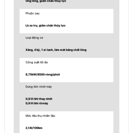
Ống lồng, giảm chấn thủy lực
Phuộc sau
Lò xo trụ, giảm chấn thủy lực
Loại động cơ
Xăng, 4 kỳ, 1 xi-lanh, làm mát bằng chất lỏng
Công suất tối đa
8,75kW/8500 vòng/phút
Dung tích nhớt máy
0,8 lít khi thay nhớt
0,9 lít khi rã máy
Mức tiêu thụ nhiên liệu
2,14l/100km