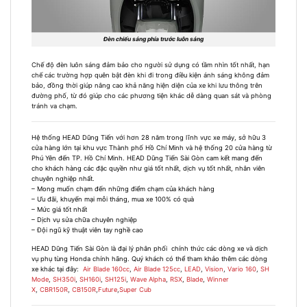
Đèn chiếu sáng phía trước luôn sáng
Chế độ đèn luôn sáng đảm bảo cho người sử dụng có tầm nhìn tốt nhất, hạn
chế các trường hợp quên bật đèn khi đi trong điều kiện ánh sáng không đảm
bảo, đồng thời giúp nâng cao khả năng hiện diện của xe khi lưu thông trên
đường phố, từ đó giúp cho các phương tiện khác dễ dàng quan sát và phòng
tránh va chạm.
Hệ thống HEAD Dũng Tiến với hơn 28 năm trong lĩnh vực xe máy, sở hữu 3
cửa hàng lớn tại khu vực Thành phố Hồ Chí Minh và hệ thống 20 cửa hàng từ
Phú Yên đến TP. Hồ Chí Minh. HEAD Dũng Tiến Sài Gòn cam kết mang đến
cho khách hàng các đặc quyền như giá tốt nhất, dịch vụ tốt nhất, nhân viên
chuyên nghiệp nhất.
– Mong muốn chạm đến những điểm chạm của khách hàng
– Ưu đãi, khuyến mại mỗi tháng, mua xe 100% có quà
– Mức giá tốt nhất
– Dịch vụ sửa chữa chuyên nghiệp
– Đội ngũ kỹ thuật viên tay nghề cao
HEAD Dũng Tiến Sài Gòn là đại lý phân phối chính thức các dòng xe và dịch
vụ phụ tùng Honda chính hãng. Quý khách có thể tham khảo thêm các dòng
xe khác tại đây
:
Air Blade 160cc
,
Air Blade 125cc
,
LEAD
,
Vision
,
Vario 160
,
SH
Mode
,
SH350i
,
SH160i
,
SH125i
,
Wave Alpha
,
RSX
,
Blade
,
Winner
X
,
CBR150R
,
CB150R
,
Future
,
Super Cub