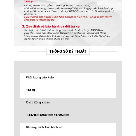
THÔNG SỐ KỸ THUẬT
Khối lượng bản thân
113 kg
Dài x Rộng x Cao
1.887mm x 687mm x 1.092mm
Khoảng cách trục bánh xe