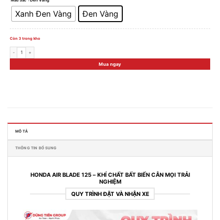
: Đen Vàng
Màu Sắc
Xanh Đen Vàng
Đen Vàng
Còn 3 trong kho
Xe Máy Honda Air Blade 125 2025 - Phiên Bản Đặc Biệt số lượng
Mua ngay
MÔ TẢ
THÔNG TIN BỔ SUNG
HONDA AIR BLADE 125 – KHÍ CHẤT BẤT BIẾN CÂN MỌI TRẢI
NGHIỆM
QUY TRÌNH ĐẶT VÀ NHẬN XE