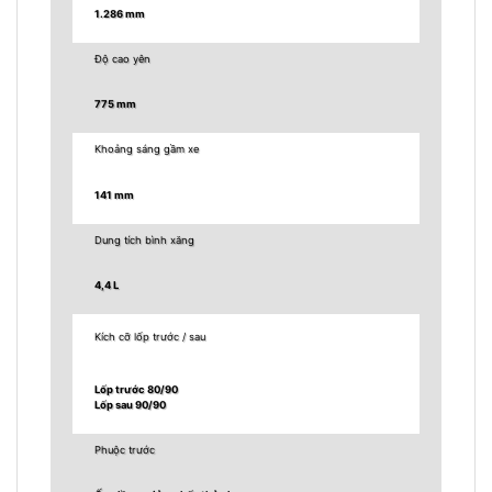
1.286 mm
Độ cao yên
775 mm
Khoảng sáng gầm xe
141 mm
Dung tích bình xăng
4,4 L
Kích cỡ lốp trước / sau
Lốp trước 80/90
Lốp sau 90/90
Phuộc trước