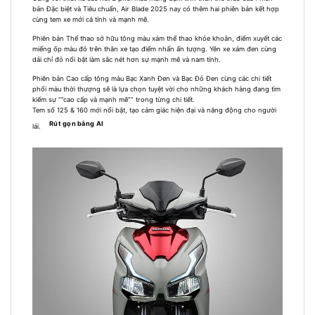
bản Đặc biệt và Tiêu chuẩn, Air Blade 2025 nay có thêm hai phiên bản kết hợp
cùng tem xe mới cá tính và mạnh mẽ.
Phiên bản Thể thao sở hữu tông màu xám thể thao khỏe khoắn, điểm xuyết các
miếng ốp màu đỏ trên thân xe tạo điểm nhấn ấn tượng. Yên xe xám đen cùng
dải chỉ đỏ nổi bật làm sắc nét hơn sự mạnh mẽ và nam tính.
Phiên bản Cao cấp tông màu Bạc Xanh Đen và Bạc Đỏ Đen cùng các chi tiết
phối màu thời thượng sẽ là lựa chọn tuyệt vời cho những khách hàng đang tìm
kiếm sự “”cao cấp và mạnh mẽ”” trong từng chi tiết.
Tem số 125 & 160 mới nổi bật, tạo cảm giác hiện đại và năng động cho người
Rút gọn bằng AI
lái.