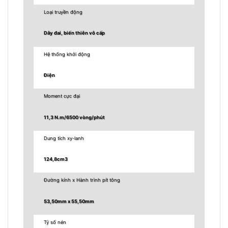
Loại truyền động
Dây đai, biến thiên vô cấp
Hệ thống khởi động
Điện
Moment cực đại
11,3 N.m/6500 vòng/phút
Dung tích xy-lanh
124,8cm3
Đường kính x Hành trình pít tông
53,50mm x 55,50mm
Tỷ số nén