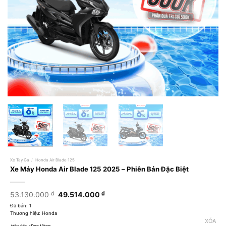
Xe Tay Ga
/
Honda Air Blade 125
Xe Máy Honda Air Blade 125 2025 – Phiên Bản Đặc Biệt
Giá
Giá
53.130.000
₫
49.514.000
₫
gốc
hiện
Đã bán: 1
là:
tại
Thương hiệu: Honda
53.130.000 ₫.
là:
XÓA
49.514.000 ₫.