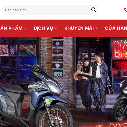
Tìm
kiếm:
SẢN PHẨM
DỊCH VỤ
KHUYẾN MÃI
CỬA HÀ