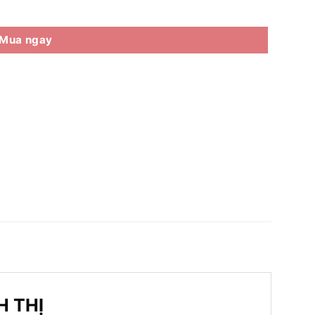
hể Thao số lượng
Mua ngay
H THỊ