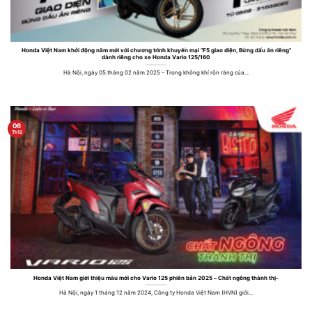
Honda Việt Nam khởi động năm mới với chương trình khuyến mại “F5 giao diện, Bừng dấu ấn riêng”
dành riêng cho xe Honda Vario 125/160
Hà Nội, ngày 05 tháng 02 năm 2025 – Trong không khí rộn ràng của...
06
Th12
Honda Việt Nam giới thiệu màu mới cho Vario 125 phiên bản 2025 – Chất ngông thành thị-
Hà Nội, ngày 1 tháng 12 năm 2024, Công ty Honda Việt Nam (HVN) giới...