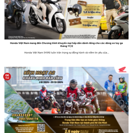
Honda Việt Nam mang đến Chương trình khuyến mại hấp dẫn dành riêng cho các dòng xe tay ga
tháng 11,12
Honda Việt Nam (HVN) luôn trân trọng sự đồng hành và niềm tin yêu của...
06
Th8