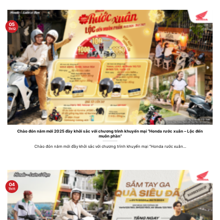
05
Th12
Chào đón năm mới 2025 đầy khởi sắc với chương trình khuyến mại “Honda rước xuân – Lộc đến
muôn phần”
Chào đón năm mới đầy khởi sắc với chương trình khuyến mại “Honda rước xuân...
04
Th11