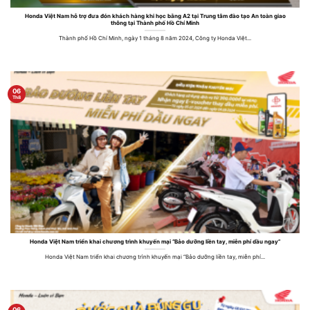
Honda Việt Nam hỗ trợ đưa đón khách hàng khi học bằng A2 tại Trung tâm đào tạo An toàn giao
thông tại Thành phố Hồ Chí Minh
Thành phố Hồ Chí Minh, ngày 1 tháng 8 năm 2024, Công ty Honda Việt...
06
Th8
Honda Việt Nam triển khai chương trình khuyến mại “Bảo dưỡng liền tay, miễn phí dầu ngay”
Honda Việt Nam triển khai chương trình khuyến mại “Bảo dưỡng liền tay, miễn phí...
06