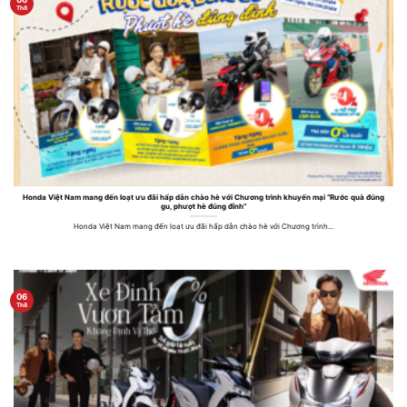
Th8
Honda Việt Nam mang đến loạt ưu đãi hấp dẫn chào hè với Chương trình khuyến mại “Rước quà đúng
gu, phượt hè đúng đỉnh”
Honda Việt Nam mang đến loạt ưu đãi hấp dẫn chào hè với Chương trình...
06
Th8