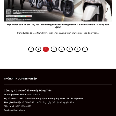
Đặc quyền sắm xe SH 125i/ 160i dành riêng cho khách hàng Honda “Xe đỉnh vươn tầm – Khẳng định
vị thế”
Công ty Honda Việt Nam (HVN) triển khai chương trình khuyến mãi “Xe đỉnh vươn...
1
2
3
4
5
6
THÔNG TIN DOANH NGHIỆP
Công ty Cổ phần Ô Tô xe máy Dũng Tiến
Số đăng ký kinh doanh:
4400358245.
Trụ sở chính:
225-227-229 Trần Hưng Đạo – Phường Tuy Hòa – Đắk Lắk, Việt Nam
Thời gian làm việc:
từ 08h00 đến 19h00 hằng ngày (trừ dịp tết nguyên đán)
Điện thoại:
(028) 1800-6979
Email:
mkt@gmail.com