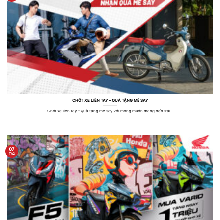
CHỐT XE LIỀN TAY – QUÀ TẶNG MÊ SAY
Chốt xe liền tay – Quà tặng mê say Với mong muốn mang đến trải...
07
Th2