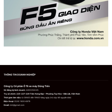
THÔNG TIN DOANH NGHIỆP
Công ty Cổ phần Ô Tô xe máy Dũng Tiến
Số đăng ký kinh doanh:
4400358245.
Trụ sở chính:
225-227-229 Trần Hưng Đạo – Phường Tuy Hòa – Đắk Lắk, Việt Nam
Thời gian làm việc:
từ 08h00 đến 19h00 hằng ngày (trừ dịp tết nguyên đán)
Điện thoại:
(028) 1800-6979
Email:
mkt@gmail.com