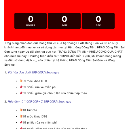
0
0
0
HOURS
MIN
SEC
Tưng bừng chào đón cửa hàng thứ 20 của hệ thống HEAD Dũng Tiến và Tri ân Quý
khách hàng đã mua xe và sử dụng dịch vụ tại Hệ thống Dũng Tiến. HEAD Dũng Tiến Sài
Gòn tung ngay ưu đãi dịch vụ cực hot “TƯNG BỪNG TRI ÂN – PHIÊU CÙNG QUÀ CHẤT”
cho mùa hè này. Chương trình diễn ra từ 08/04 đến hết 30/06, khi khách hàng mang
xe đến sử dụng dịch vụ, sửa chữa tại hệ thống HEAD Dũng Tiến Sài Gòn và Wing
Service:
Với hóa đơn dưới 999.000đ tặng ngay
01 móc khóa DTG
01 phiếu rửa xe miễn phí
01 phiếu giảm giá cho 5 lần sửa chữa tiếp theo
Hóa đơn từ 1.000.000 – 2.999.000đ tặng ngay
01 túi tote
01 móc khóa DTG
01 phiếu rửa xe miễn phí
01 phiếu giảm giá cho 5 lần sửa chữa tiếp theo