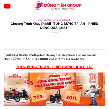
Bỏ
qua
nội
dung
KHUYẾN MÃI DỊCH VỤ
,
KHUYẾN MÃI
Chương Trình Khuyến Mãi “TƯNG BỪNG TRI ÂN – PHIÊU
CÙNG QUÀ CHẤT”
HEAD Dũng Tiến Sài Gòn thực hiện chương trình khuyến mãi dịch vụ sửa chữa
“TƯNG BỪNG TRI ÂN – PHIÊU CÙNG QUÀ CHẤT” trong mùa hè này.
TƯNG BỪNG TRI ÂN – PHIÊU CÙNG QUÀ CHẤT